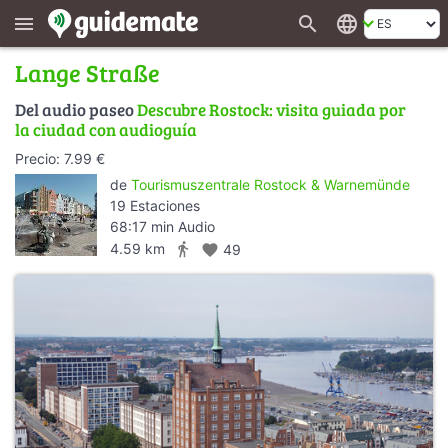
search
language
menu
Lange Straße
Del audio paseo
Descubre Rostock: visita guiada por
la ciudad con audioguía
Precio: 7.99 €
de
Tourismuszentrale Rostock & Warnemünde
19 Estaciones
68:17 min Audio
directions_walk
4.59 km
favorite
49