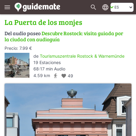
search
language
menu
La Puerta de los monjes
Del audio paseo
Descubre Rostock: visita guiada por
la ciudad con audioguía
Precio: 7.99 €
de
Tourismuszentrale Rostock & Warnemünde
19 Estaciones
68:17 min Audio
directions_walk
4.59 km
favorite
49