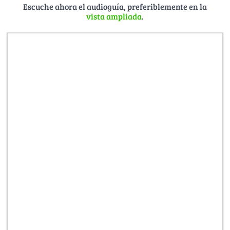
Universidad de Rostock.
Escuche ahora el audioguía, preferiblemente en la
vista ampliada
.
—————
Fotografía:
Joachim Kloock