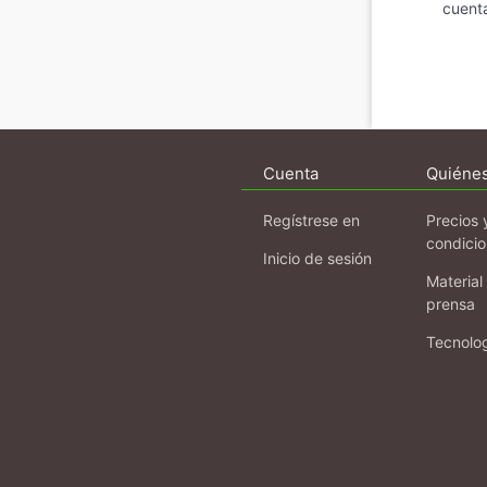
cuenta
Cuenta
Quiéne
Regístrese en
Precios 
condici
Inicio de sesión
Material
prensa
Tecnolo