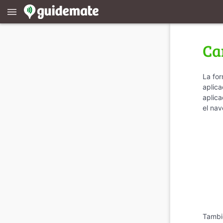
menu
Ca
La for
aplica
aplica
el na
Tambié