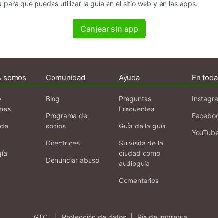
 para que puedas utilizar la guía en el sitio web y en las apps.
Canjear sin app
s somos
Comunidad
Ayuda
En toda
y
Blog
Preguntas
Instagr
ones
Frecuentes
Programa de
Facebo
 de
socios
Guía de la guía
YouTub
Directrices
Su visita de la
gía
ciudad como
Denunciar abuso
audioguía
Comentarios
GTC
|
Protección de datos
|
Pie de imprenta