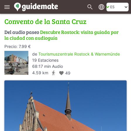
search
language
menu
Convento de la Santa Cruz
Del audio paseo
Descubre Rostock: visita guiada por
la ciudad con audioguía
Precio: 7.99 €
de
Tourismuszentrale Rostock & Warnemünde
19 Estaciones
68:17 min Audio
directions_walk
4.59 km
favorite
49