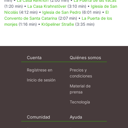
min) •
La Casa Kerkhoff
(2:00 min) •
La Puerta de las vacas
(1:20 min) •
La Casa Krahnstöver
(3:10 min) •
Iglesia de San
Nicolás
(4:12 min) •
Iglesia de San Pedro
(6:01 min) •
El
Convento de Santa Catarina
(2:07 min) •
La Puerta de los
monjes
(1:16 min) •
Kröpeliner Straße
(3:35 min)
Cuenta
Quiénes somos
Regístrese en
Precios y
condiciones
Inicio de sesión
Material de
prensa
Tecnología
Comunidad
Ayuda