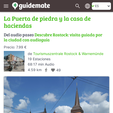
search
language
menu
La Puerta de piedra y la casa de
haciendas
Del audio paseo
Descubre Rostock: visita guiada por
la ciudad con audioguía
Precio: 7.99 €
de
Tourismuszentrale Rostock & Warnemünde
19 Estaciones
68:17 min Audio
directions_walk
4.59 km
favorite
49