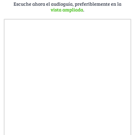
Escuche ahora el audioguía, preferiblemente en la
vista ampliada
.
Con más de 300 conciertos públicos y representaciones
teatrales por año, esta universidad enriquece la vida
cultural de Rostock y la región. La restauración de los
antiguos claustros del convento permitió crear una gran
sala de conciertos y un teatro con escenario completo. La
sala de órgano y música de cámara, los estudios de
grabación y la biblioteca constituyen espacios
excepcionalmente hermosos.
YouTube video:
La vida joven se mezcla con el ambiente
histórico
—————
Fotografías:
Universidad de Música y Teatro de Rostock,
hmt Rostock/Thomas Häntzschel