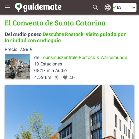
search
language
menu
El Convento de Santa Catarina
Del audio paseo
Descubre Rostock: visita guiada por
la ciudad con audioguía
Precio: 7.99 €
de
Tourismuszentrale Rostock & Warnemünde
19 Estaciones
68:17 min Audio
directions_walk
4.59 km
favorite
49