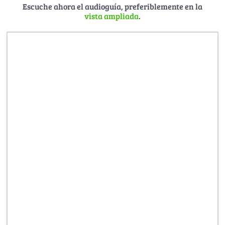
Escuche ahora el audioguía, preferiblemente en la
vista ampliada
.
—————
Fotografías:
Joachim Kloock, René Legrand, TZRW