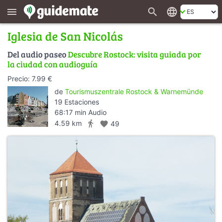
search
language
menu
Iglesia de San Nicolás
Del audio paseo
Descubre Rostock: visita guiada por
la ciudad con audioguía
Precio: 7.99 €
de
Tourismuszentrale Rostock & Warnemünde
19 Estaciones
68:17 min Audio
directions_walk
4.59 km
favorite
49