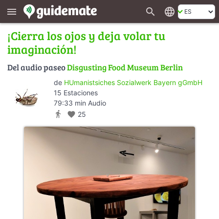
search
language
menu
¡Cierra los ojos y deja volar tu
imaginación!
Del audio paseo
Disgusting Food Museum Berlin
de
HUmanistsiches Sozialwerk Bayern gGmbH
15 Estaciones
79:33 min Audio
directions_walk
favorite
25