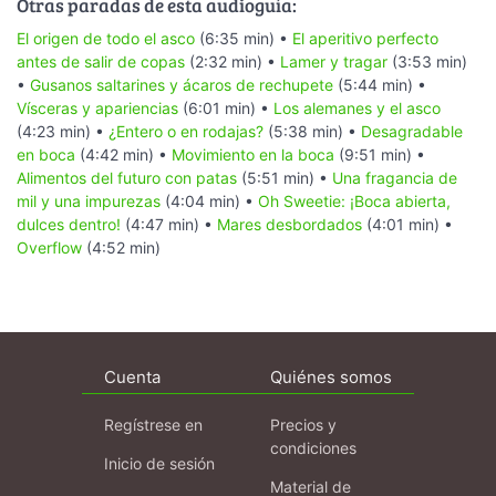
Otras paradas de esta audioguía:
El origen de todo el asco
(6:35 min) •
El aperitivo perfecto
antes de salir de copas
(2:32 min) •
Lamer y tragar
(3:53 min)
•
Gusanos saltarines y ácaros de rechupete
(5:44 min) •
Vísceras y apariencias
(6:01 min) •
Los alemanes y el asco
(4:23 min) •
¿Entero o en rodajas?
(5:38 min) •
Desagradable
en boca
(4:42 min) •
Movimiento en la boca
(9:51 min) •
Alimentos del futuro con patas
(5:51 min) •
Una fragancia de
mil y una impurezas
(4:04 min) •
Oh Sweetie: ¡Boca abierta,
dulces dentro!
(4:47 min) •
Mares desbordados
(4:01 min) •
Overflow
(4:52 min)
Cuenta
Quiénes somos
Regístrese en
Precios y
condiciones
Inicio de sesión
Material de