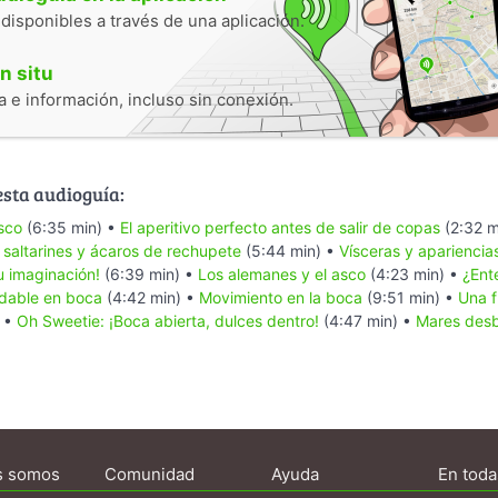
 disponibles a través de una aplicación.
n situ
 e información, incluso sin conexión.
esta audioguía:
asco
(6:35 min) •
El aperitivo perfecto antes de salir de copas
(2:32 m
saltarines y ácaros de rechupete
(5:44 min) •
Vísceras y apariencia
tu imaginación!
(6:39 min) •
Los alemanes y el asco
(4:23 min) •
¿Ent
dable en boca
(4:42 min) •
Movimiento en la boca
(9:51 min) •
Una f
) •
Oh Sweetie: ¡Boca abierta, dulces dentro!
(4:47 min) •
Mares des
s somos
Comunidad
Ayuda
En toda