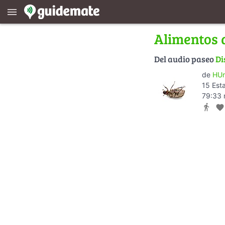
menu
Alimentos 
Del audio paseo
Di
de
HUm
15 Est
79:33 
directions_walk
favorite