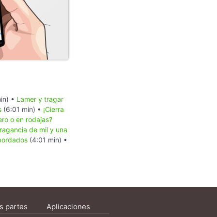
in) •
Lamer y tragar
s
(6:01 min) •
¡Cierra
ero o en rodajas?
ragancia de mil y una
bordados
(4:01 min) •
s partes
Aplicaciones