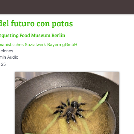
del futuro con patas
sgusting Food Museum Berlin
anistsiches Sozialwerk Bayern gGmbH
aciones
min Audio
25