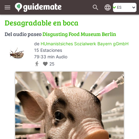
search
language
menu
Desagradable en boca
Del audio paseo
Disgusting Food Museum Berlin
de
HUmanistsiches Sozialwerk Bayern gGmbH
15 Estaciones
79:33 min Audio
directions_walk
favorite
25