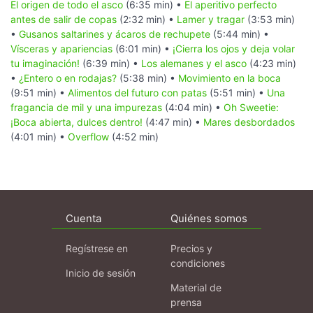
El origen de todo el asco
(6:35 min) •
El aperitivo perfecto
antes de salir de copas
(2:32 min) •
Lamer y tragar
(3:53 min)
•
Gusanos saltarines y ácaros de rechupete
(5:44 min) •
Vísceras y apariencias
(6:01 min) •
¡Cierra los ojos y deja volar
tu imaginación!
(6:39 min) •
Los alemanes y el asco
(4:23 min)
•
¿Entero o en rodajas?
(5:38 min) •
Movimiento en la boca
(9:51 min) •
Alimentos del futuro con patas
(5:51 min) •
Una
fragancia de mil y una impurezas
(4:04 min) •
Oh Sweetie:
¡Boca abierta, dulces dentro!
(4:47 min) •
Mares desbordados
(4:01 min) •
Overflow
(4:52 min)
Cuenta
Quiénes somos
Regístrese en
Precios y
condiciones
Inicio de sesión
Material de
prensa