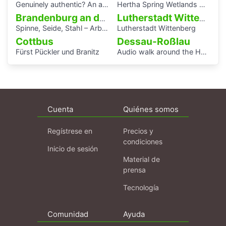
Genuinely authentic? An audio walk through the centre of Potsdam
Hertha Spring Wetlands Hike
Brandenburg an der Havel
Lutherstadt Wittenberg
Spinne, Seide, Stahl – Arbeit und Kunst in Brandenburg.
Lutherstadt Wittenberg
Cottbus
Dessau-Roßlau
Fürst Pückler und Branitz
Audio walk around the Houses with Balcony Access of the Bauhaus settlement
Cuenta
Quiénes somos
Regístrese en
Precios y
condiciones
Inicio de sesión
Material de
prensa
Tecnología
Comunidad
Ayuda