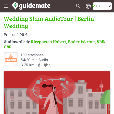
search
language
menu
Wedding Slam AudioTour | Berlin
Wedding
Precio: 4.99 €
Audiowalk de
Kiezpoeten Habert, Bader-Iskraut, Völk
GbR
10 Estaciones
54:20 min Audio
directions_walk
3.75 km
favorite
5