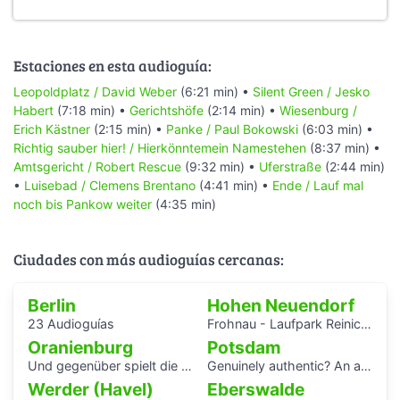
Estaciones en esta audioguía:
Leopoldplatz / David Weber
(6:21 min) •
Silent Green / Jesko
Habert
(7:18 min) •
Gerichtshöfe
(2:14 min) •
Wiesenburg /
Erich Kästner
(2:15 min) •
Panke / Paul Bokowski
(6:03 min) •
Richtig sauber hier! / Hierkönntemein Namestehen
(8:37 min) •
Amtsgericht / Robert Rescue
(9:32 min) •
Uferstraße
(2:44 min)
•
Luisebad / Clemens Brentano
(4:41 min) •
Ende / Lauf mal
noch bis Pankow weiter
(4:35 min)
Ciudades con más audioguías cercanas:
Berlin
Hohen Neuendorf
23 Audioguías
Frohnau - Laufpark Reinickendorf
Oranienburg
Potsdam
Und gegenüber spielt die Blaskapelle
Genuinely authentic? An audio walk through the centre of Potsdam
Werder (Havel)
Eberswalde