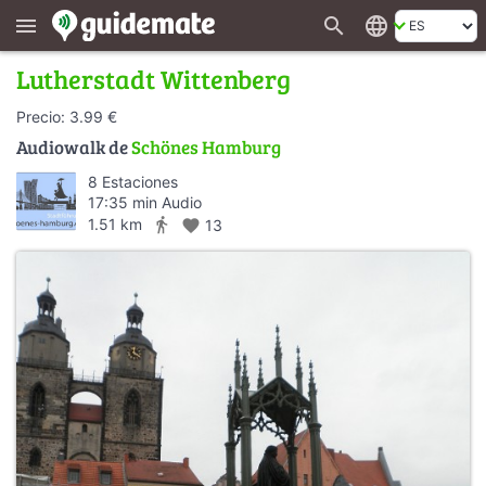
search
language
menu
Lutherstadt Wittenberg
Precio: 3.99 €
Audiowalk de
Schönes Hamburg
8 Estaciones
17:35 min Audio
directions_walk
1.51 km
favorite
13