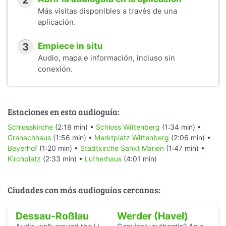
2
Más visitas disponibles a través de una
aplicación.
3
Empiece in situ
Audio, mapa e información, incluso sin
conexión.
Estaciones en esta audioguía:
Schlosskirche
(2:18 min) •
Schloss Wittenberg
(1:34 min) •
Cranachhaus
(1:56 min) •
Marktplatz Wittenberg
(2:06 min) •
Beyerhof
(1:20 min) •
Stadtkirche Sankt Marien
(1:47 min) •
Kirchplatz
(2:33 min) •
Lutherhaus
(4:01 min)
Ciudades con más audioguías cercanas:
Dessau-Roßlau
Werder (Havel)