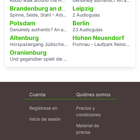
Audio walk around the Houses with Balcony Access of the Bauhaus settlement
Genuinely authentic? An audio walk through the centre of Potsdam
Leipzig
Brandenburg an der Havel
Spinne, Seide, Stahl – Arbeit und Kunst in Brandenburg.
2 Audioguías
Potsdam
Berlin
Genuinely authentic? An audio walk through the centre of Potsdam
23 Audioguías
Altenburg
Hohen Neuendorf
Hörspaziergang Jüdische Geschichte in Altenburg
Frohnau - Laufpark Reinickendorf
Oranienburg
Und gegenüber spielt die Blaskapelle
Cuenta
Quiénes somos
Regístrese en
Precios y
condiciones
Inicio de sesión
Material de
prensa