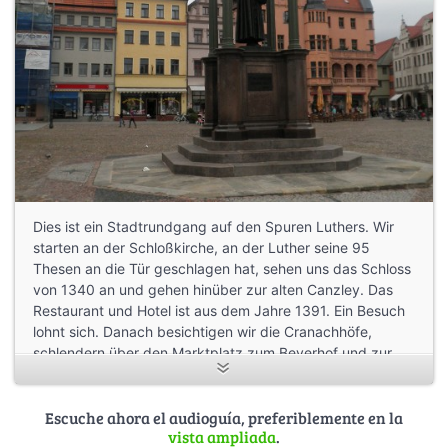
Dies ist ein Stadtrundgang auf den Spuren Luthers. Wir
starten an der Schloßkirche, an der Luther seine 95
Thesen an die Tür geschlagen hat, sehen uns das Schloss
von 1340 an und gehen hinüber zur alten Canzley. Das
Restaurant und Hotel ist aus dem Jahre 1391. Ein Besuch
lohnt sich. Danach besichtigen wir die Cranachhöfe,
schlendern über den Marktplatz zum Beyerhof und zur
Stadtkirche St. Marien. Vom Kirchplatz aus geht es dann
durch die Collegienstrasse zum Melanchtonhaus und
natürlich zum Lutherhaus und zuletzt zur Luthereiche.
Escuche ahora el audioguía, preferiblemente en la
vista ampliada
.