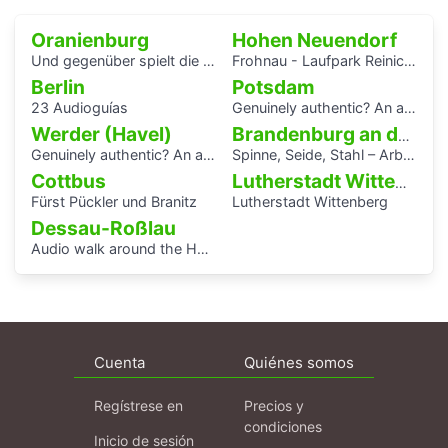
Oranienburg
Hohen Neuendorf
Und gegenüber spielt die Blaskapelle
Frohnau - Laufpark Reinickendorf
Berlin
Potsdam
23 Audioguías
Genuinely authentic? An audio walk through the centre of Potsdam
Werder (Havel)
Brandenburg an der Havel
Genuinely authentic? An audio walk through the centre of Potsdam
Spinne, Seide, Stahl – Arbeit und Kunst in Brandenburg.
Cottbus
Lutherstadt Wittenberg
Fürst Pückler und Branitz
Lutherstadt Wittenberg
Dessau-Roßlau
Audio walk around the Houses with Balcony Access of the Bauhaus settlement
Cuenta
Quiénes somos
Regístrese en
Precios y
condiciones
Inicio de sesión