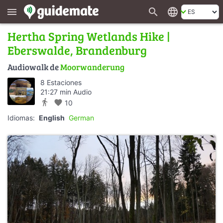
search
language
menu
Hertha Spring Wetlands Hike |
Eberswalde, Brandenburg
Audiowalk de
Moorwanderung
8 Estaciones
21:27 min Audio
directions_walk
favorite
10
Idiomas:
English
German