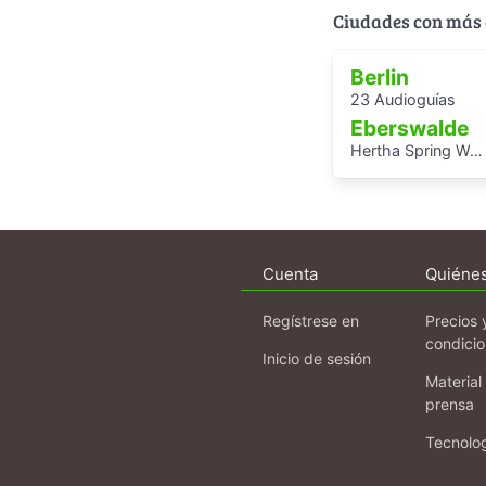
Ciudades con más 
Berlin
23 Audioguías
Eberswalde
Hertha Spring Wetlands Hike
Cuenta
Quiéne
Regístrese en
Precios 
condici
Inicio de sesión
Material
prensa
Tecnolo