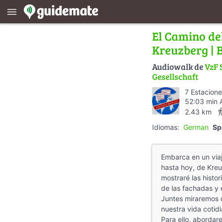
menu
El Camino del
Kreuzberg | 
Audiowalk de
VzF 
Gesellschaft
7 Estacion
52:03 min 
directions
2.43 km
Idiomas:
German
Sp
Embarca en un viaje
hasta hoy, de Kreu
mostraré las histo
de las fachadas y 
Juntes miraremos 
nuestra vida cotid
Para ello, abordar