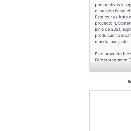
perspectivas y seg
el pasado hasta el
Este tour es fruto 
proyecto “¡¿Sosteni
junio de 2021, exp
producción del caf
mundo más justo.
Este proyecto fue 
Förderprogramm En
Landesstelle für 
Brot für die Welt
E