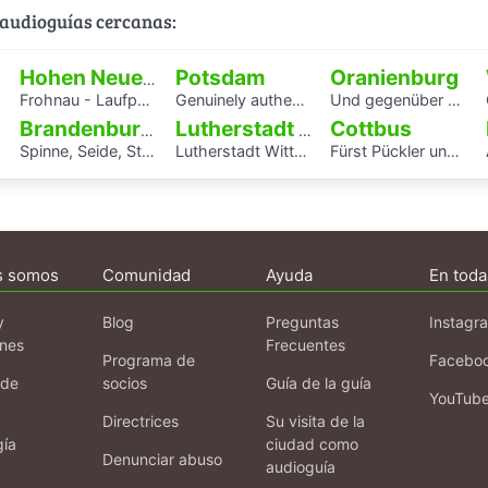
audioguías cercanas:
Potsdam
Oranienburg
Hohen Neuendorf
Frohnau - Laufpark Reinickendorf
Genuinely authentic? An audio walk through the centre of Potsdam
Und gegenüber spielt die Blaskapelle
G
Cottbus
Brandenburg an der Havel
Lutherstadt Wittenberg
Spinne, Seide, Stahl – Arbeit und Kunst in Brandenburg.
Lutherstadt Wittenberg
Fürst Pückler und Branitz
A
s somos
Comunidad
Ayuda
En toda
y
Blog
Preguntas
Instagr
ones
Frecuentes
Programa de
Facebo
 de
socios
Guía de la guía
YouTub
Directrices
Su visita de la
gía
ciudad como
Denunciar abuso
audioguía