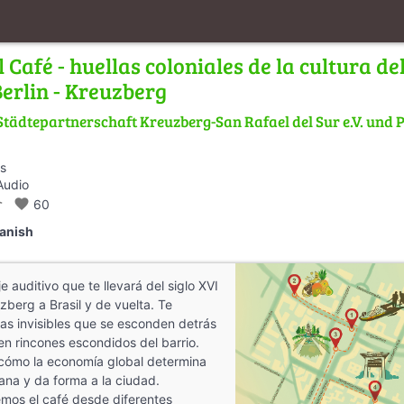
 Café - huellas coloniales de la cultura de
Berlin - Kreuzberg
Städtepartnerschaft Kreuzberg-San Rafael del Sur e.V. und P
es
Audio
_walk
favorite
60
anish
 auditivo que te llevará del siglo XVI
zberg a Brasil y de vuelta. Te
rias invisibles que se esconden detrás
en rincones escondidos del barrio.
cómo la economía global determina
iana y da forma a la ciudad.
emos el café desde diferentes