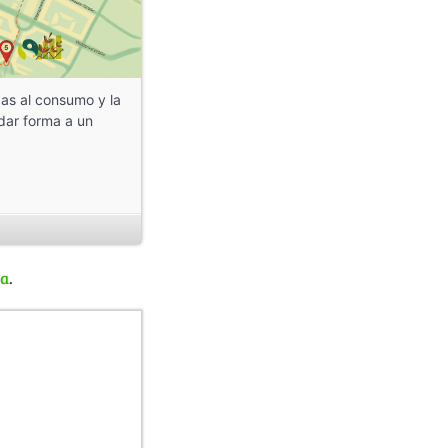
das al consumo y la
 dar forma a un
da
.