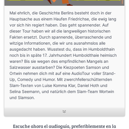
Mal ehrlich, die Geschichte Berlins besteht doch in der
Hauptsache aus einem Haufen Friedrichse, die ewig lang
vor sich hin regiert haben. Das geht spannender. Auf
dieser Tour haben wir all die langweiligen historischen
Fakten ersetzt. Durch spannende, überraschende und
witzige Informationen, die wir uns ausnahmslos alle
ausgedacht haben. Wusstest du, dass im Humboldthain
noch bis in späte 17. Jahrhundert Humboldthaie heimisch
waren? Bis sie wegen des empfindlichen Mangels an
Salzwasser ausstarben? Die Kiezpoeten Samson und
Ortwin nehmen dich mit auf eine AudioTour voller Stand-
Up, Comedy und Humor. Mit zwerchfellerschütternden
Slam-Texten von Luise Komma Klar, Daniel Hoth und
Selina Seemann, und natürlich dem Slam-Team Wortwin
und Slamson.
Wusstest du, dass die Verzierungen am Brandenburger
Tor aus lackiertem Styropor bestehen, weil das viel billiger
ist? Bist du bereit, durch Berlin zu laufen und schräg
Escuche ahora el audioguía, preferiblemente en la
angeschaut zu werden, weil du immer wieder in lautes