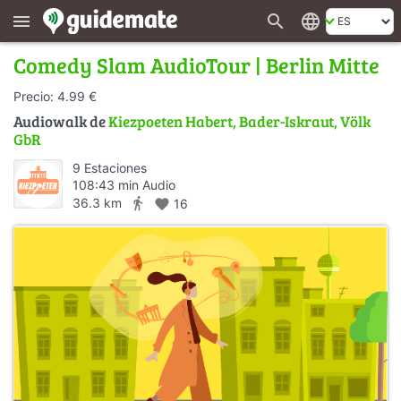
search
language
menu
Comedy Slam AudioTour | Berlin Mitte
Precio: 4.99 €
Audiowalk de
Kiezpoeten Habert, Bader-Iskraut, Völk
GbR
9 Estaciones
108:43 min Audio
directions_walk
36.3 km
favorite
16