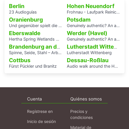
Berlin
Hohen Neuendorf
23 Audioguías
Frohnau - Laufpark Reinickendorf
Oranienburg
Potsdam
Und gegenüber spielt die Blaskapelle
Genuinely authentic? An audio walk through the centre of Potsdam
Eberswalde
Werder (Havel)
Hertha Spring Wetlands Hike
Genuinely authentic? An audio walk through the centre of Potsdam
Brandenburg an der Havel
Lutherstadt Wittenberg
Spinne, Seide, Stahl – Arbeit und Kunst in Brandenburg.
Lutherstadt Wittenberg
Cottbus
Dessau-Roßlau
Fürst Pückler und Branitz
Audio walk around the Houses with Balcony Access of the Bauhaus settlement
Cuenta
Quiénes somos
Regístrese en
Precios y
condiciones
Inicio de sesión
Material de