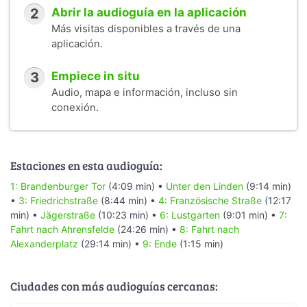
2
Abrir la audioguía en la aplicación
Más visitas disponibles a través de una
aplicación.
3
Empiece in situ
Audio, mapa e información, incluso sin
conexión.
Estaciones en esta audioguía:
1: Brandenburger Tor
(4:09 min) •
Unter den Linden
(9:14 min)
•
3: Friedrichstraße
(8:44 min) •
4: Französische Straße
(12:17
min) •
Jägerstraße
(10:23 min) •
6: Lustgarten
(9:01 min) •
7:
Fahrt nach Ahrensfelde
(24:26 min) •
8: Fahrt nach
Alexanderplatz
(29:14 min) •
9: Ende
(1:15 min)
Ciudades con más audioguías cercanas: