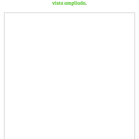
vista ampliada
.
Lachen ausbrichst? Dann viel Spaß!