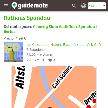
search
language
menu
Rathaus Spandau
Del audio paseo
Comedy Slam AudioTour Spandau |
Berlin
Precio: 4.99 €
de
Kiezpoeten Habert, Bader-Iskraut, Völk GbR
7 Estaciones
53:22 min Audio
directions_walk
2.73 km
favorite
4