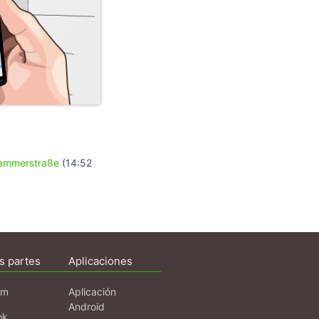
ammerstraße
(14:52
s partes
Aplicaciones
am
Aplicación
Android
ok