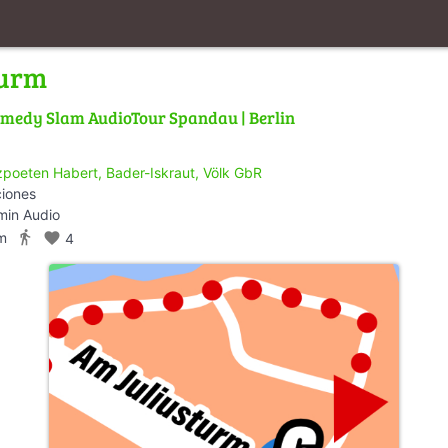
turm
medy Slam AudioTour Spandau | Berlin
zpoeten Habert, Bader-Iskraut, Völk GbR
ciones
min Audio
directions_walk
m
favorite
4