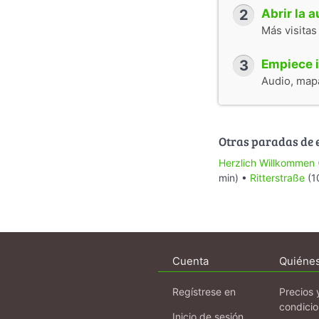
2
Abrir la 
Más visitas
3
Empiece i
Audio, mapa
Otras paradas de 
Herzlich Willkommen
min) •
Ritterstraße
(1
Cuenta
Quiéne
Regístrese en
Precios 
condici
Inicio de sesión