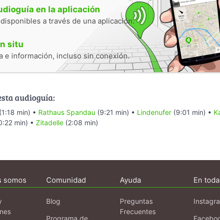
audioguía en la aplicación
 disponibles a través de una aplicación.
n situ
 e información, incluso sin conexión.
esta audioguía:
(1:18 min) •
Rathaus Spandau
(9:21 min) •
Lindenufer
(9:01 min) •
K
0:22 min) •
Zitadelle
(2:08 min)
s somos
Comunidad
Ayuda
En toda
y
Blog
Preguntas
Instagr
ones
Frecuentes
Programa de
Facebo