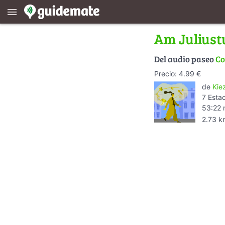
menu
Am Julius
Del audio paseo
Co
Precio: 4.99 €
de
Kie
7 Esta
53:22 
2.73 k