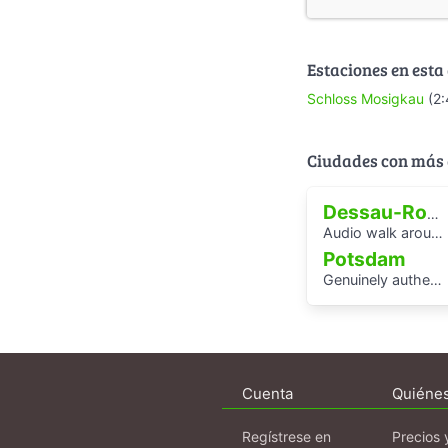
Estaciones en esta
Schloss Mosigkau
(2:
Ciudades con más 
Dessau-Roßlau
Audio walk around the Houses with Balcony Access of the Bauhaus settlement
Potsdam
Genuinely authentic? An audio walk through the centre of Potsdam
Cuenta
Quiéne
Regístrese en
Precios 