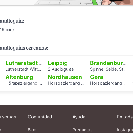
 audioguía:
48 min)
audioguías cercanas:
Leipzig
Lutherstadt Wittenberg
Brandenburg an der Havel
Lutherstadt Wittenberg
2 Audioguías
Spinne, Seide, Stahl – Arbeit und Kunst in Brandenburg.
G
Altenburg
Nordhausen
Gera
Hörspaziergang Jüdische Geschichte in Altenburg
Hörspaziergang Jüdische Geschichte in Nordhausen
Hörspaziergang Jüdisches Leben und jüdische Geschichte in Gera
s somos
Comunidad
Ayuda
En toda
y
Blog
Preguntas
Instagr