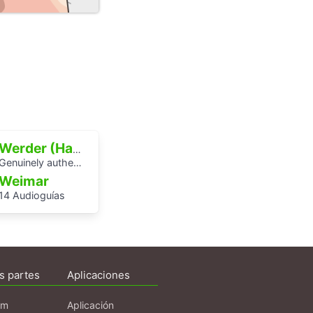
Werder (Havel)
enuinely authentic? An audio walk through the centre of Potsdam
Weimar
14 Audioguías
s partes
Aplicaciones
am
Aplicación