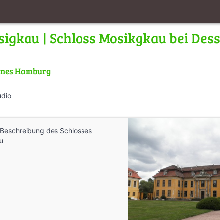
sigkau | Schloss Mosikgkau bei Des
önes Hamburg
udio
e Beschreibung des Schlosses
u