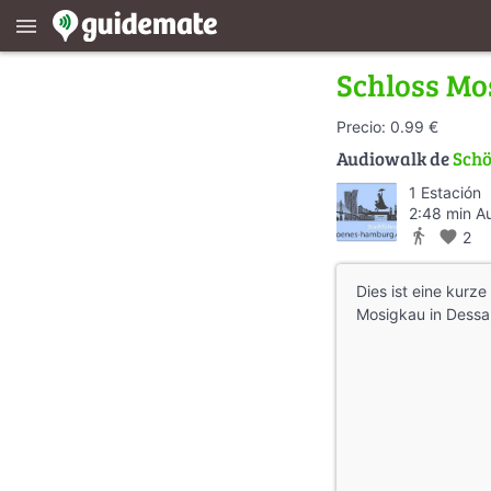
menu
Schloss Mo
Precio: 0.99 €
Audiowalk de
Sch
1 Estación
2:48 min A
directions_walk
favorite
2
Dies ist eine kurz
Mosigkau in Dessa