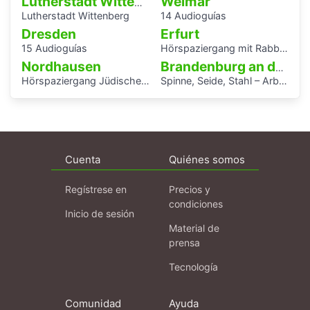
Weimar
Lutherstadt Wittenberg
Lutherstadt Wittenberg
14 Audioguías
Dresden
Erfurt
15 Audioguías
Hörspaziergang mit Rabbiner Alexander Nachama in Erfurt
Nordhausen
Brandenburg an der Havel
Hörspaziergang Jüdische Geschichte in Nordhausen
Spinne, Seide, Stahl – Arbeit und Kunst in Brandenburg.
Cuenta
Quiénes somos
Regístrese en
Precios y
condiciones
Inicio de sesión
Material de
prensa
Tecnología
Comunidad
Ayuda