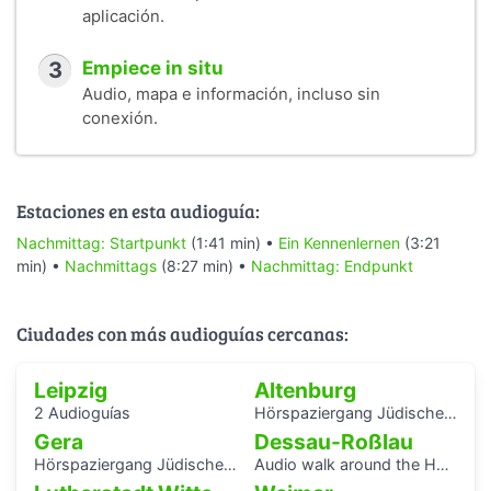
aplicación.
3
Empiece in situ
Audio, mapa e información, incluso sin
conexión.
Estaciones en esta audioguía:
Nachmittag: Startpunkt
(1:41 min) •
Ein Kennenlernen
(3:21
min) •
Nachmittags
(8:27 min) •
Nachmittag: Endpunkt
Ciudades con más audioguías cercanas:
Leipzig
Altenburg
2 Audioguías
Hörspaziergang Jüdische Geschichte in Altenburg
Gera
Dessau-Roßlau
Hörspaziergang Jüdisches Leben und jüdische Geschichte in Gera
Audio walk around the Houses with Balcony Access of the Bauhaus settlement