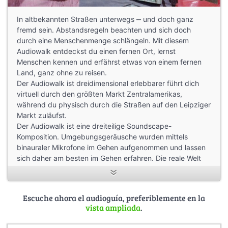
In altbekannten Straßen unterwegs ‒ und doch ganz
fremd sein. Abstandsregeln beachten und sich doch
durch eine Menschenmenge schlängeln. Mit diesem
Audiowalk entdeckst du einen fernen Ort, lernst
Menschen kennen und erfährst etwas von einem fernen
Land, ganz ohne zu reisen.
Der Audiowalk ist dreidimensional erlebbarer führt dich
virtuell durch den größten Markt Zentralamerikas,
während du physisch durch die Straßen auf den Leipziger
Markt zuläufst.
Der Audiowalk ist eine dreiteilige Soundscape-
Komposition. Umgebungsgeräusche wurden mittels
binauraler Mikrofone im Gehen aufgenommen und lassen
sich daher am besten im Gehen erfahren. Die reale Welt
mit ihrer Geräuschkulisse und die Geräuschkulisse der
virtuellen Welt treten, je nach Tageszeit, in ein
individuelles Wechselspiel.
Escuche ahora el audioguía, preferiblemente en la
Je nachdem welchen Zugang zum Markt in Leipzig du
vista ampliada
.
nimmst, erlebst du unterschiedliche Facetten des riesigen
Mercado Oriental, der im fernen Nicaragua eine Stadt in