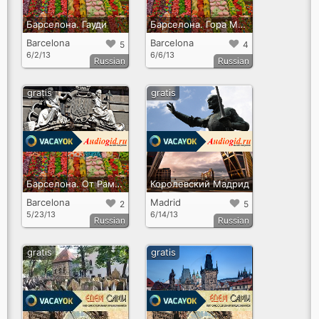
Барселона. Гауди
Барселона. Гора Монтжуик
Barcelona
Barcelona
5
4
6/2/13
6/6/13
Russian
Russian
gratis
gratis
Барселона. От Рамблы до Сьютадельи
Королевский Мадрид
Barcelona
Madrid
2
5
5/23/13
6/14/13
Russian
Russian
gratis
gratis