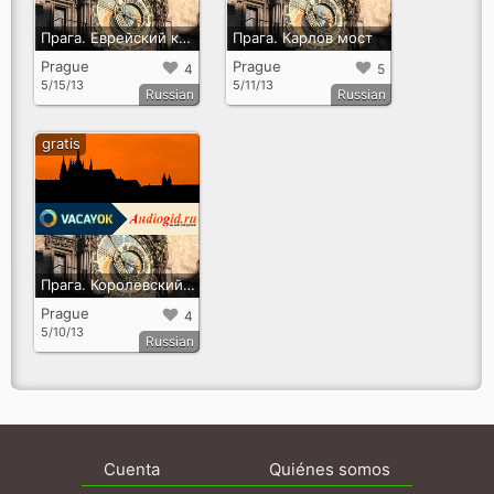
Прага. Еврейский квартал
Прага. Карлов мост
Prague
Prague
4
5
5/15/13
5/11/13
Russian
Russian
gratis
Прага. Королевский путь
Prague
4
5/10/13
Russian
Cuenta
Quiénes somos