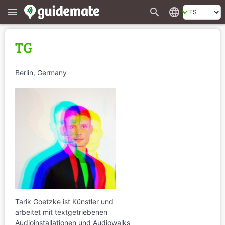
search
language
menu
TG
Berlin, Germany
Tarik Goetzke ist Künstler und
arbeitet mit textgetriebenen
Audioinstallationen und Audiowalks