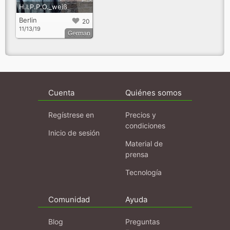
H.I.P.P.O._weiß
Berlin
20
11/13/19
German
Cuenta
Quiénes somos
Regístrese en
Precios y
condiciones
Inicio de sesión
Material de
prensa
Tecnología
Comunidad
Ayuda
Blog
Preguntas