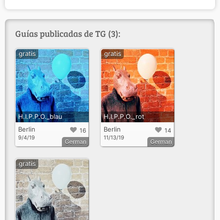
Guías publicadas de TG (3):
gratis
gratis
H.I.P.P.O._blau
H.I.P.P.O._rot
Berlin
Berlin
16
14
9/4/19
11/13/19
German
German
gratis