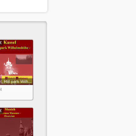
 €
Kassel, Hill park Wilhelmshöhe
l
 €