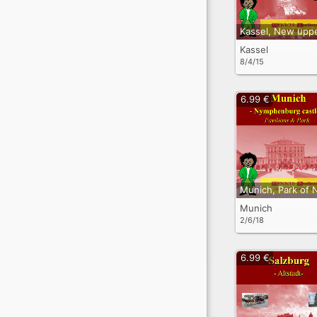
Kassel
8/4/15
6.99 €
Munich
2/6/18
6.99 €