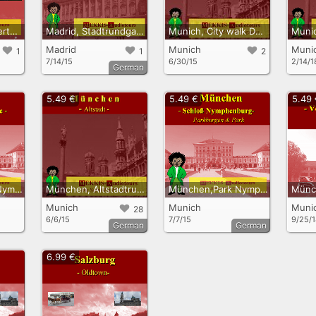
Kassel, New uppertown and vineyard
Madrid, Stadtrundgang
Munich, City walk Downtown
Madrid
Munich
Muni
1
1
2
7/14/15
6/30/15
2/14/1
German
5.49 €
5.49 €
5.49
Munich, Park of Nymphenburg Palace
München, Altstadtrundgang
München,Park Nymphenburg
Munich
Munich
Muni
28
6/6/15
7/7/15
9/25/
German
German
6.99 €