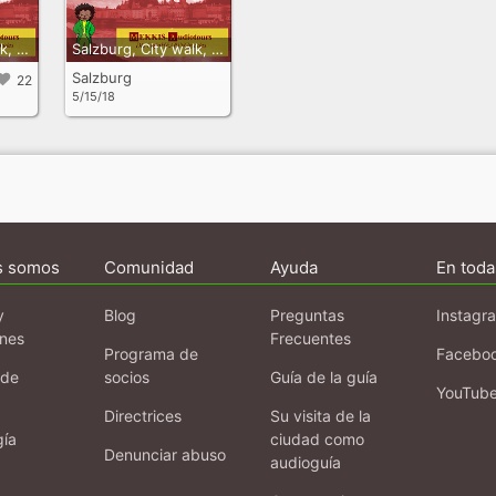
Salzburg, city walk, down town
Salzburg, City walk, downtown
Salzburg
22
5/15/18
s somos
Comunidad
Ayuda
En toda
y
Blog
Preguntas
Instagr
ones
Frecuentes
Programa de
Facebo
 de
socios
Guía de la guía
YouTub
Directrices
Su visita de la
gía
ciudad como
Denunciar abuso
audioguía