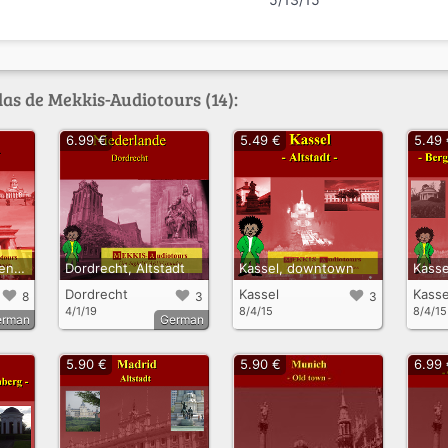
as de Mekkis-Audiotours (14):
6.99 €
5.49 €
5.49
Berlin, Vom Oranienburger Tor zum Gendarmenmarkt
Dordrecht, Altstadt
Kassel, downtown
Dordrecht
Kassel
Kasse
8
3
3
4/1/19
8/4/15
8/4/15
erman
German
5.90 €
5.90 €
6.99