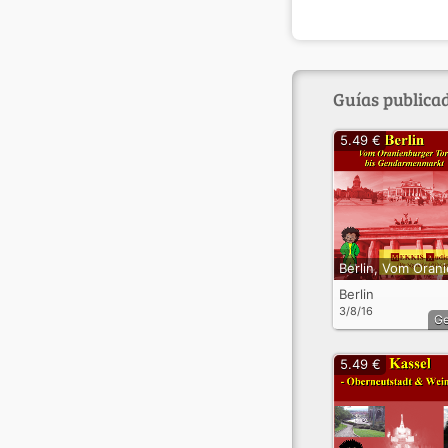
Guías publicad
5.49 €
Berlin
3/8/16
G
5.49 €