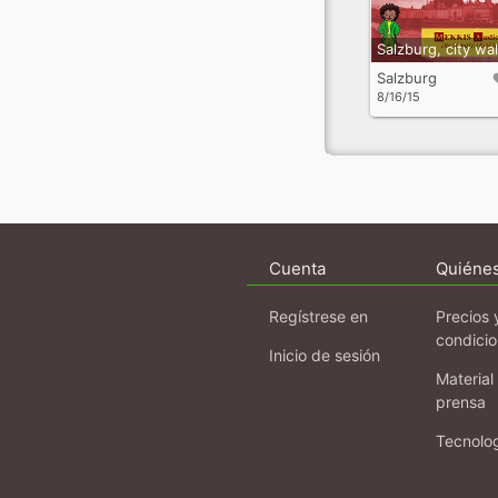
Salzburg
8/16/15
Cuenta
Quiéne
Regístrese en
Precios 
condici
Inicio de sesión
Material
prensa
Tecnolo