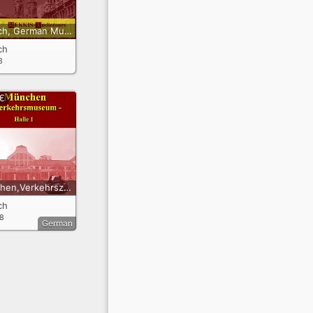
Munich, German Museum, Overview
ch
8
 €
München,Verkehrszentrum, Halle 1
ch
18
German