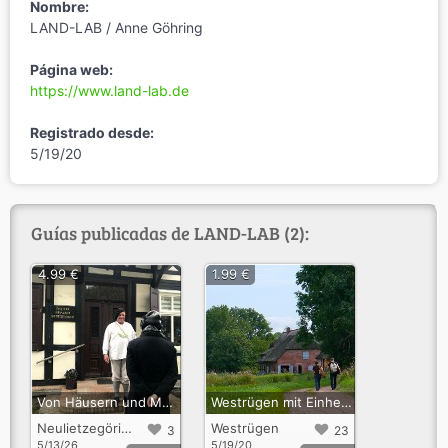
Nombre:
LAND-LAB / Anne Göhring
Página web:
https://www.land-lab.de
Registrado desde:
5/19/20
Guías publicadas de LAND-LAB (2):
4.99 €
1.99 €
Von Häusern und Menschen
Westrügen mit Einheimischen entdecken
Neulietzegöricke
Westrügen
3
23
5/13/26
5/19/20