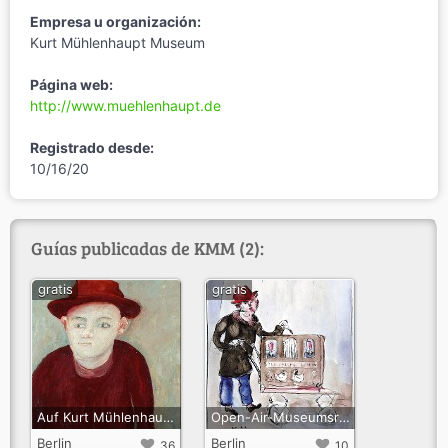
Empresa u organización:
Kurt Mühlenhaupt Museum
Página web:
http://www.muehlenhaupt.de
Registrado desde:
10/16/20
Guías publicadas de KMM (2):
gratis
gratis
Auf Kurt Mühlenhaupts Spuren durch Kreuzberg
Open-Air-Museumsrundgang des Kurt Mühlenhaupt Museums
Berlin
Berlin
36
10