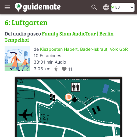
search
language
menu
6: Luftgarten
Del audio paseo
Family Slam AudioTour | Berlin
Tempelhof
de
Kiezpoeten Habert, Bader-Iskraut, Völk GbR
10 Estaciones
38:01 min Audio
directions_walk
3.05 km
favorite
11