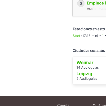
3
Empiece i
Audio, mapa
Estaciones en esta
Start
(17:15 min) •
1
Ciudades con más 
Weimar
14 Audioguías
Leipzig
2 Audioguías
Cuenta
Quiéne