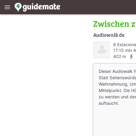
menu
Zwischen z
Audiowalk de
6 Estacion
17:15 min 
directions_walk
402 m
Dieser Audiowalk f
Statt Sehenswürdi
Wahrnehmung, Umw
Mittelpunkt. Die H
zu werden und de
auftaucht.