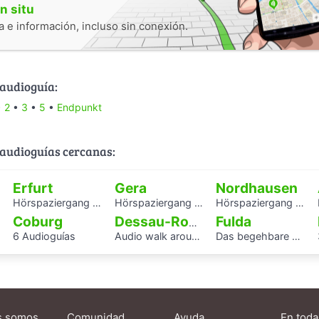
n situ
 e información, incluso sin conexión.
 audioguía:
•
2
•
3
•
5
•
Endpunkt
audioguías cercanas:
Erfurt
Gera
Nordhausen
Hörspaziergang mit Rabbiner Alexander Nachama in Erfurt
Hörspaziergang Jüdisches Leben und jüdische Geschichte in Gera
Hörspaziergang Jüdische Geschichte in Nordhausen
Coburg
Fulda
Dessau-Roßlau
6 Audioguías
Audio walk around the Houses with Balcony Access of the Bauhaus settlement
Das begehbare Herz als Audioguide - KAF
s somos
Comunidad
Ayuda
En toda