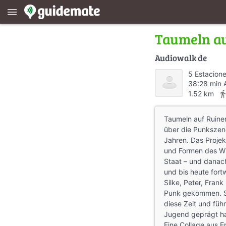
menu
Taumeln au
Audiowalk de
5 Estacion
38:28 min 
directions_w
1.52 km
Taumeln auf Ruine
über die Punkszen
Jahren. Das Projek
und Formen des Wi
Staat – und danac
und bis heute fort
Silke, Peter, Fran
Punk gekommen. Si
diese Zeit und füh
Jugend geprägt h
Eine Collage aus E