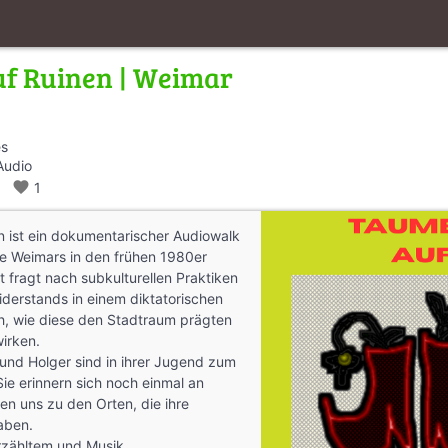
f Ruinen | Weimar
es
Audio
alk
favorite
1
n ist ein dokumentarischer Audiowalk
e Weimars in den frühen 1980er
t fragt nach subkulturellen Praktiken
derstands in einem diktatorischen
h, wie diese den Stadtraum prägten
wirken.
k und Holger sind in ihrer Jugend zum
e erinnern sich noch einmal an
ren uns zu den Orten, die ihre
aben.
rzähltem und Musik.