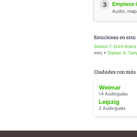
3
Empiece i
Audio, mapa
Estaciones en esta
Station 1: Erich Kran
min) •
Station 4: Te
Ciudades con más 
Weimar
14 Audioguías
Leipzig
2 Audioguías