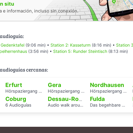
n situ
 e información, incluso sin conexión.
 audioguía:
z Gedenktafel
(9:06 min) •
Station 2: Kasseturm
(8:16 min) •
Station 3
mpelherrenhaus
(3:56 min) •
Station 5: Runder Steintisch
(8:13 min)
audioguías cercanas:
Erfurt
Gera
Nordhausen
Hörspaziergang mit Rabbiner Alexander Nachama in Erfurt
Hörspaziergang Jüdisches Leben und jüdische Geschichte in Gera
Hörspaziergang Jüdische Geschichte in Nordhausen
Coburg
Fulda
Dessau-Roßlau
6 Audioguías
Audio walk around the Houses with Balcony Access of the Bauhaus settlement
Das begehbare Herz als Audioguide - KAF