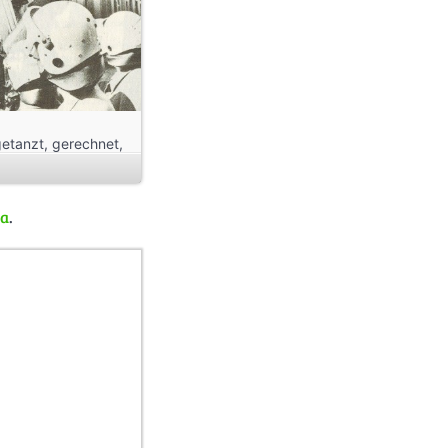
getanzt, gerechnet,
da
.
e – ein Quartier im