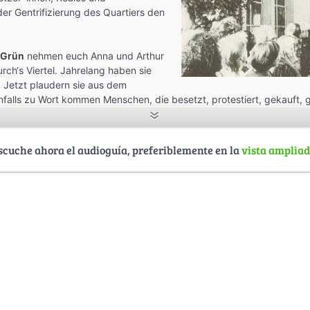
der Gentrifizierung des Quartiers den
 Grün
nehmen euch Anna und Arthur
urch‘s Viertel. Jahrelang haben sie
 Jetzt plaudern sie aus dem
alls zu Wort kommen Menschen, die besetzt, protestiert, gekauft, 
iert haben…
na und Arthur: Nic* Reitzenstein, Markus Schlüter
scuche ahora el audioguía, preferiblemente en la
vista amplia
e Waitress, Soulful Reminiscence
dio Dreyeckland und GretherKultur im Rahmen des Projekts
GrundRiss