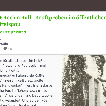
 & Rock'n Roll - Kraftproben im öffentlich
Breisgau
o Dreyeckland
es
Audio
walk
favorite
16
 für alle, sichtbar für jede*n,
n Protest und Repression, mal
glementiert….
nquartier haben viele Kräfte
t*innen am Reißbrett, große
ne Handwerker*innen, finanzstarke
haften. Im Nationalsozialismus
en, Arisierungen und Deportationen
ltig verändert. Und ab den 70ern
tzer*innen, Realos und