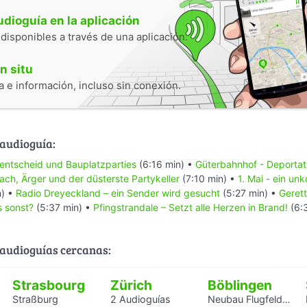
audioguía en la aplicación
 disponibles a través de una aplicación.
n situ
 e información, incluso sin conexión.
 audioguía:
entscheid und Bauplatzparties
(6:16 min) •
Güterbahnhof - Deportat
ach, Ärger und der düsterste Partykeller
(7:10 min) •
1. Mai - ein unk
n) •
Radio Dreyeckland – ein Sender wird gesucht
(5:27 min) •
Gerett
 sonst?
(5:37 min) •
Pfingstrandale – Setzt alle Herzen in Brand!
(6:
audioguías cercanas:
Strasbourg
Zürich
Böblingen
Straßburg
2 Audioguías
Neubau Flugfeldklinikum - Erlebe das Krankenhaus von morgen