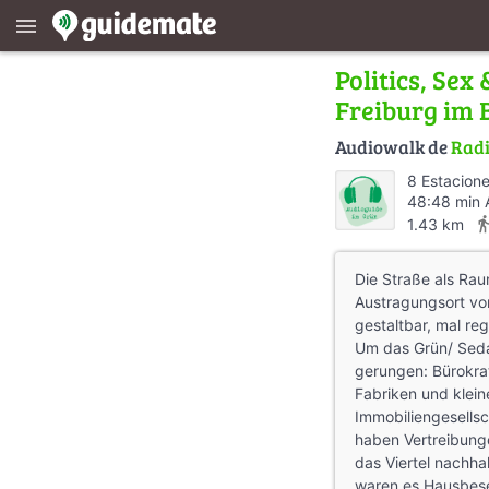
menu
Politics, Sex
Freiburg im 
Audiowalk de
Radi
8 Estacion
48:48 min 
directions_
1.43 km
Die Straße als Raum
Austragungsort vo
gestaltbar, mal re
Um das Grün/ Seda
gerungen: Bürokra
Fabriken und klei
Immobiliengesellsc
haben Vertreibung
das Viertel nachha
waren es Hausbese