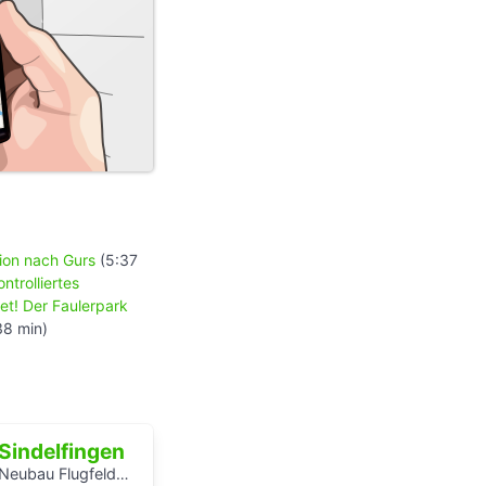
ion nach Gurs
(5:37
ontrolliertes
et! Der Faulerpark
38 min)
Sindelfingen
Neubau Flugfeldklinikum - Erlebe das Krankenhaus von morgen