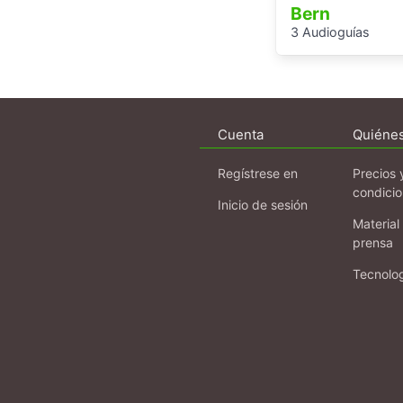
Bern
3 Audioguías
Cuenta
Quiéne
Regístrese en
Precios 
condici
Inicio de sesión
Material
prensa
Tecnolo