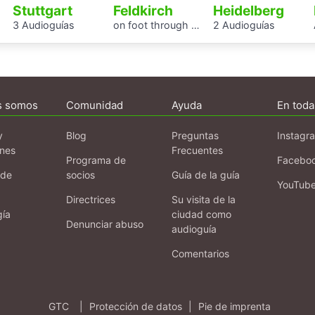
Stuttgart
Feldkirch
Heidelberg
3 Audioguías
on foot through eight centuries
2 Audioguías
s somos
Comunidad
Ayuda
En toda
y
Blog
Preguntas
Instagr
ones
Frecuentes
Programa de
Facebo
 de
socios
Guía de la guía
YouTub
Directrices
Su visita de la
gía
ciudad como
Denunciar abuso
audioguía
Comentarios
GTC
|
Protección de datos
|
Pie de imprenta