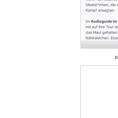
Idealst*innen, die 
Kampf ansagten.
Im
Audioguide im
mit auf ihre Tour d
das Maul gehalten.
Nähkästchen. Ebenf
renoviert und san
Sprecher_innen
An
E
Musik
: Catastroph
Produziert von Ra
Umbruch
.