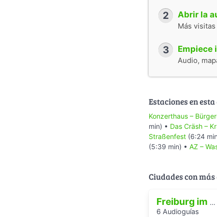
2
Abrir la 
Más visitas
3
Empiece i
Audio, mapa
Estaciones en esta
Konzerthaus – Bürger
min) •
Das Cräsh – Kr
Straßenfest
(6:24 mi
(5:39 min) •
AZ – Was
Ciudades con más 
Freiburg im Breisgau
6 Audioguías