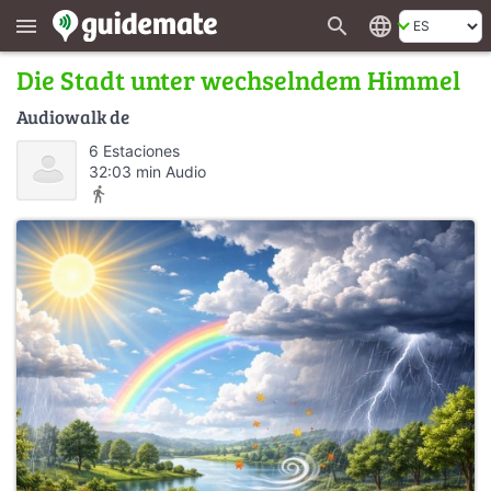
search
language
menu
Die Stadt unter wechselndem Himmel
Audiowalk de
6 Estaciones
32:03 min Audio
directions_walk