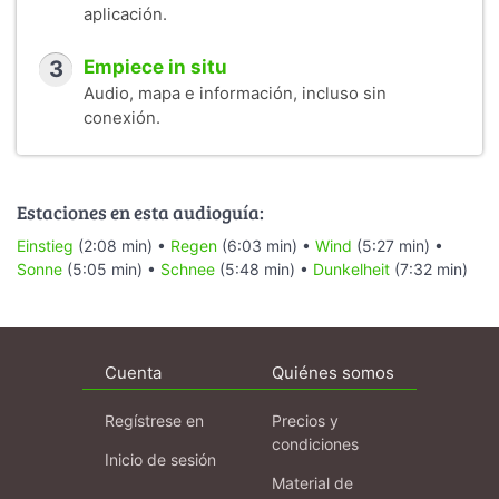
aplicación.
3
Empiece in situ
Audio, mapa e información, incluso sin
conexión.
Estaciones en esta audioguía:
Einstieg
(2:08 min) •
Regen
(6:03 min) •
Wind
(5:27 min) •
Sonne
(5:05 min) •
Schnee
(5:48 min) •
Dunkelheit
(7:32 min)
Cuenta
Quiénes somos
Regístrese en
Precios y
condiciones
Inicio de sesión
Material de