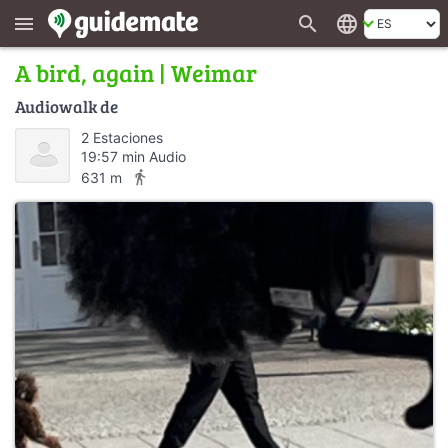
search
language
menu
A bird, again | Weimar
Audiowalk de
2 Estaciones
19:57 min Audio
directions_walk
631 m