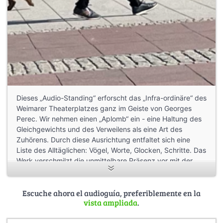
Dieses „Audio-Standing“ erforscht das „Infra-ordinäre“ des
Weimarer Theaterplatzes ganz im Geiste von Georges
Perec. Wir nehmen einen „Aplomb“ ein - eine Haltung des
Gleichgewichts und des Verweilens als eine Art des
Zuhörens. Durch diese Ausrichtung entfaltet sich eine
Liste des Alltäglichen: Vögel, Worte, Glocken, Schritte. Das
Werk verschmilzt die unmittelbare Präsenz vor mit der
klanglichen Dekomposition von Feldaufnahmen und einer
müden Stimme. Es ist eine Praxis der Stille. Es könnte
langweilig sein. Wir werden sehen. Es beinhaltet Warten.
Escuche ahora el audioguía, preferiblemente en la
vista ampliada
.
Es gibt nichts, was erreicht werden muss.