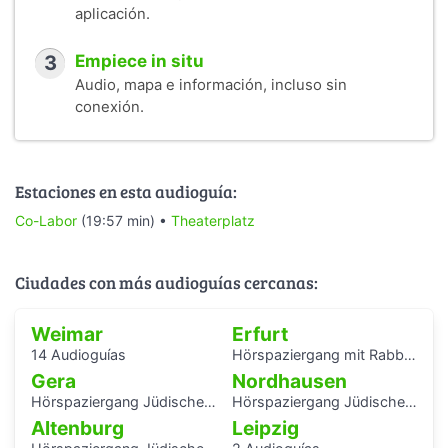
aplicación.
3
Empiece in situ
Audio, mapa e información, incluso sin
conexión.
Estaciones en esta audioguía:
Co-Labor
(19:57 min) •
Theaterplatz
Ciudades con más audioguías cercanas:
Weimar
Erfurt
14 Audioguías
Hörspaziergang mit Rabbiner Alexander Nachama in Erfurt
Gera
Nordhausen
Hörspaziergang Jüdisches Leben und jüdische Geschichte in Gera
Hörspaziergang Jüdische Geschichte in Nordhausen
Altenburg
Leipzig