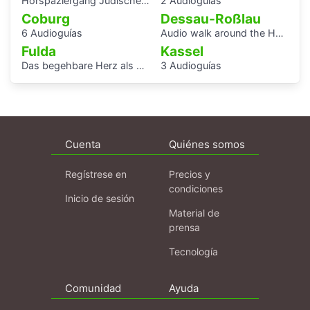
Hörspaziergang Jüdische Geschichte in Altenburg
2 Audioguías
Coburg
Dessau-Roßlau
6 Audioguías
Audio walk around the Houses with Balcony Access of the Bauhaus settlement
Fulda
Kassel
Das begehbare Herz als Audioguide - KAF
3 Audioguías
Cuenta
Quiénes somos
Regístrese en
Precios y
condiciones
Inicio de sesión
Material de
prensa
Tecnología
Comunidad
Ayuda