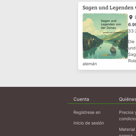
Sagen und Legenden 
place
6.9
33:
Die
und 
Sag
Rol
alemán
Dona
Cuenta
Quiéne
Regístrese en
Precios 
condici
Inicio de sesión
Material
prensa