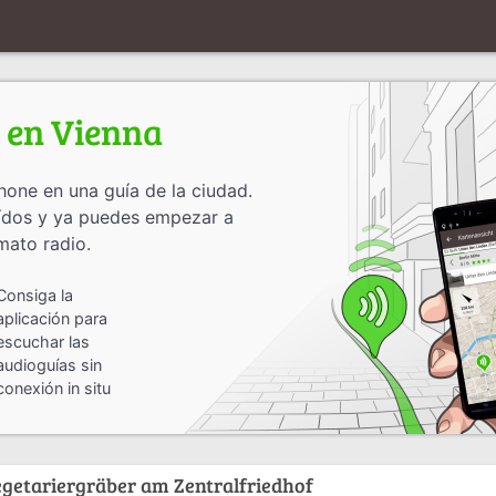
 en Vienna
one en una guía de la ciudad.
oídos y ya puedes empezar a
mato radio.
Consiga la
aplicación para
escuchar las
audioguías sin
conexión in situ
egetariergräber am Zentralfriedhof