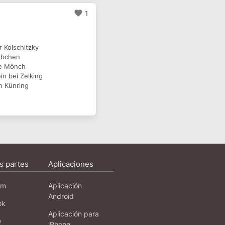
favorite
1
ür Kolschitzky
ibchen
me Mönch
in bei Zelking
n Künring
s partes
Aplicaciones
am
Aplicación
Android
ok
Aplicación para
e
iPhone