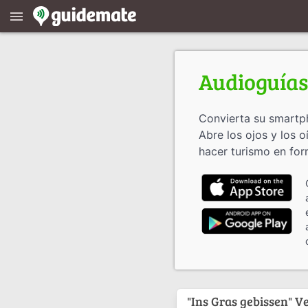
menu
Audioguías
Convierta su smartph
Abre los ojos y los 
hacer turismo en for
"Ins Gras gebissen" V