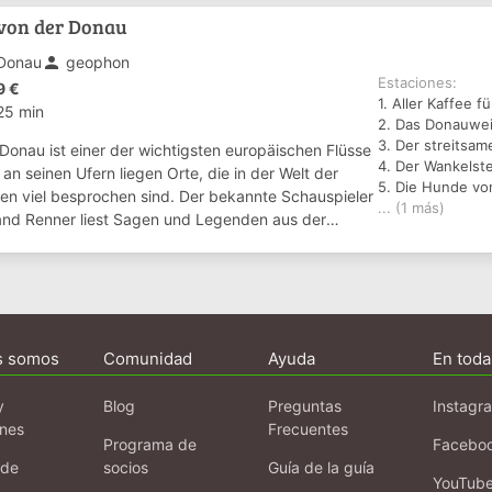
von der Donau
person
Donau
geophon
Estaciones:
9 €
1. Aller Kaffee f
25 min
2. Das Donauwe
3. Der streitsa
 Donau ist einer der wichtigsten europäischen Flüsse
4. Der Wankelste
an seinen Ufern liegen Orte, die in der Welt der
5. Die Hunde vo
en viel besprochen sind. Der bekannte Schauspieler
... (1 más)
and Renner liest Sagen und Legenden aus der
uregion. Es ist ein einmaliger Ei...
s somos
Comunidad
Ayuda
En toda
y
Blog
Preguntas
Instagr
ones
Frecuentes
Programa de
Facebo
 de
socios
Guía de la guía
YouTub