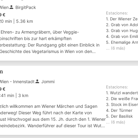
person
Wien
BirgitPack
Estaciones:
9 €
1. Der Wiener Ze
20 min
|
5.36 km
2. Grab von Ad
3. Grab von Hug
 Ehren- zu Armengräbern, über Veggie-
4. Grab von Emil
binschriften bis zur hart erkämpften
5. Ehemalige Ar
erbestattung: Der Rundgang gibt einen Einblick in
... (6 más)
 Geschichte des Vegetarismus in Wien von den
ängen um 1870 bis 1945 und einen Überblick über
Begräbnistr...
en
person
Wien - Innenstadt
Jommi
Estaciones:
9 €
1. Wutzl wandert 
:41 min
|
3 km
2. Die weiße Fra
3. Stock im Eise
zlich willkommen am Wiener Märchen und Sagen
4. Der Türmer
derweg! Dieser Weg führt nach der Karte von
5. Der Basilisk
ust Hirschvogel aus dem 15. Jh. durch den 1. Wiener
... (6 más)
eindebezirk. Wanderführer auf dieser Tour ist Wutzl
 Waldwicht aus der Wachau, dessen wicht...