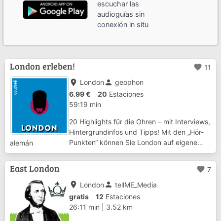
escuchar las
audioguías sin
conexión in situ
London erleben!
favorite
11
place
person
London
geophon
6.99 €
20
Estaciones
59:19 min
20 Highlights für die Ohren – mit Interviews,
Hintergrundinfos und Tipps! Mit den „Hör-
Punkten“ können Sie London auf eigene
alemán
Faust entdecken. Die einzelnen Beiträge
sind in sich abgeschlossen und stellen die
East London
favorite
7
jeweilige Sehenswürdigkeit oder das Sta...
place
person
London
tellME_Media
gratis
12
Estaciones
26:11 min
|
3.52 km