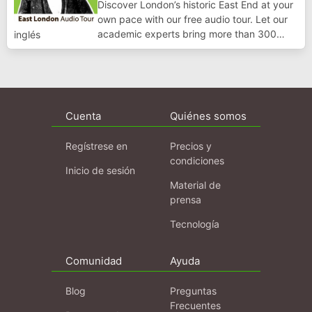
Discover London’s historic East End at your
own pace with our free audio tour. Let our
academic experts bring more than 300
inglés
years of east London’s fascinating past to
life. Also available via the QMUL webpage:
http://bit.ly/qmulaudio
Cuenta
Quiénes somos
Regístrese en
Precios y
condiciones
Inicio de sesión
Material de
prensa
Tecnología
Comunidad
Ayuda
Blog
Preguntas
Frecuentes