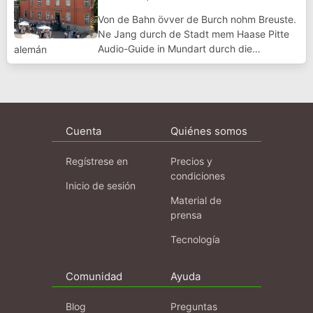
Von de Bahn övver de Burch nohm Breuste.
Ne Jang durch de Stadt mem Haase Pitte
Audio-Guide in Mundart durch die
alemán
Troisdorfer Innenstadt. Für die Tour sollte
man sich je nach Geschwindigkeit um die
drei Stunden Zeit nehmen. Zur Verfügung
gestellt v...
Cuenta
Quiénes somos
Regístrese en
Precios y
condiciones
Inicio de sesión
Material de
prensa
Tecnología
Comunidad
Ayuda
Blog
Preguntas