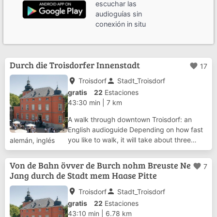
escuchar las
audioguías sin
conexión in situ
Durch die Troisdorfer Innenstadt
favorite
17
place
person
Troisdorf
Stadt_Troisdorf
gratis
22
Estaciones
43:30 min
|
7 km
A walk through downtown Troisdorf: an
English audioguide Depending on how fast
you like to walk, it will take about three
alemán, inglés
hours. This guide is offered to you by the
press office of the city of Troisdorf. texts:
Von de Bahn övver de Burch nohm Breuste Ne
favorite
7
Peter Haas translation: Carola Sonne...
Jang durch de Stadt mem Haase Pitte
place
person
Troisdorf
Stadt_Troisdorf
gratis
22
Estaciones
43:10 min
|
6.78 km