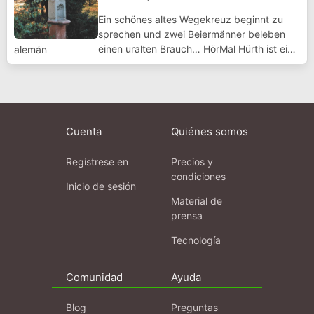
Ein schönes altes Wegekreuz beginnt zu
sprechen und zwei Beiermänner beleben
einen uralten Brauch… HörMal Hürth ist ein
alemán
Kooperationsprojekt der Unteren
Denkmalbehörde, des Archivs der Stadt
Hürth sowie des Arbeitskreises Hürther
Geschichte beim He...
Cuenta
Quiénes somos
Regístrese en
Precios y
condiciones
Inicio de sesión
Material de
prensa
Tecnología
Comunidad
Ayuda
Blog
Preguntas