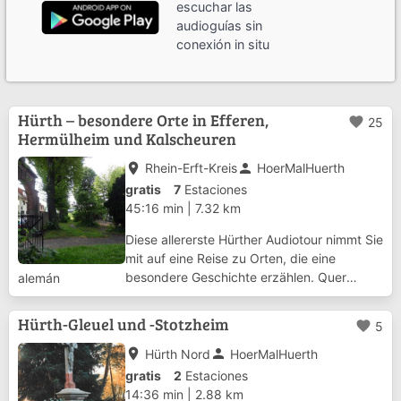
escuchar las
audioguías sin
conexión in situ
Hürth – besondere Orte in Efferen,
favorite
25
Hermülheim und Kalscheuren
place
person
Rhein-Erft-Kreis
HoerMalHuerth
gratis
7
Estaciones
45:16 min
|
7.32 km
Diese allererste Hürther Audiotour nimmt Sie
mit auf eine Reise zu Orten, die eine
besondere Geschichte erzählen. Quer
alemán
durch die Jahrhunderte geht es anhand
unterschiedlicher Betrachtungsobjekte
Hürth-Gleuel und -Stotzheim
favorite
5
durch die Ortsteile Efferen, Hermülheim und
Kalscheu...
place
person
Hürth Nord
HoerMalHuerth
gratis
2
Estaciones
14:36 min
|
2.88 km