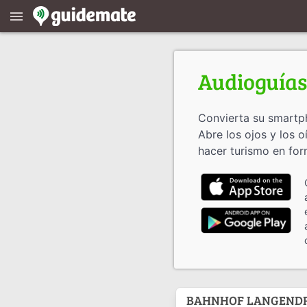
menu
Audioguía
Convierta su smartph
Abre los ojos y los 
hacer turismo en for
BAHNHOF LANGENDREER