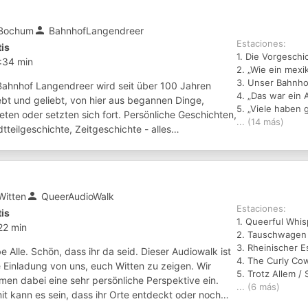
person
Bochum
BahnhofLangendreer
Estaciones:
tis
:34 min
Bahnhof Langendreer wird seit über 100 Jahren
ebt und geliebt, von hier aus begannen Dinge,
eten oder setzten sich fort. Persönliche Geschichten,
... (14 más)
tteilgeschichte, Zeitgeschichte - alles
rschneidet und überlagert sich hier an diesem...
person
Witten
QueerAudioWalk
Estaciones:
tis
1. Queerful Whis
22 min
2. Tauschwagen 
3. Rheinischer E
e Alle. Schön, dass ihr da seid. Dieser Audiowalk ist
4. The Curly Co
e Einladung von uns, euch Witten zu zeigen. Wir
5. Trotz Allem / S
men dabei eine sehr persönliche Perspektive ein.
... (6 más)
it kann es sein, dass ihr Orte entdeckt oder noch