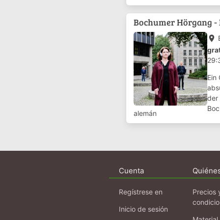
ein
Bochumer Hörgang - E
place
gra
29:
Ein 
abs
der
Boc
alemán
ung
Cuenta
Quiéne
Regístrese en
Precios 
condici
Inicio de sesión
Material