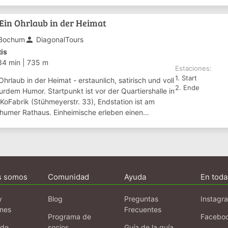
mal ganz neu oder anders für e...
in Ohrlaub in der Heimat
person
Bochum
DiagonalTours
tis
34 min
|
735 m
Estaciones:
1. Start
Ohrlaub in der Heimat - erstaunlich, satirisch und voll
2. Ende
urdem Humor. Startpunkt ist vor der Quartiershalle in
 KoFabrik (Stühmeyerstr. 33), Endstation ist am
humer Rathaus. Einheimische erleben einen
ewöhnlichen Blick auf das Bekan...
s somos
Comunidad
Ayuda
En toda
y
Blog
Preguntas
Instagr
ones
Frecuentes
Programa de
Facebo
 de
socios
Guía de la guía