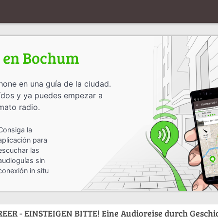
s en Bochum
one en una guía de la ciudad.
oídos y ya puedes empezar a
mato radio.
Consiga la
aplicación para
escuchar las
audioguías sin
conexión in situ
 - EINSTEIGEN BITTE! Eine Audioreise durch Geschi